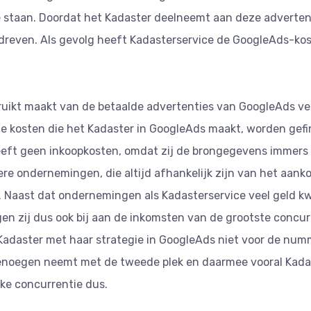
e staan. Doordat het Kadaster deelneemt aan deze adverte
reven. Als gevolg heeft Kadasterservice de GoogleAds-kos
uikt maakt van de betaalde advertenties van GoogleAds vers
e kosten die het Kadaster in GoogleAds maakt, worden gefin
eft geen inkoopkosten, omdat zij de brongegevens immers z
iere ondernemingen, die altijd afhankelijk zijn van het aan
. Naast dat ondernemingen als Kadasterservice veel geld kwi
gen zij dus ook bij aan de inkomsten van de grootste concur
 Kadaster met haar strategie in GoogleAds niet voor de num
enoegen neemt met de tweede plek en daarmee vooral Kadas
jke concurrentie dus.