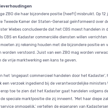
ieverhoudingen
ige ZBO die haar bijzondere positie (heeft) misbruikt. Op 12 
de Tweede Kamer der Staten-Generaal geïnformeerd over de
nister Wiebes concludeerde dat het CBS moest handelen in 
ls CBS en Kadaster commerciële diensten willen verrichten d
moeten zij rekening houden met die bijzondere positie en
 worden verstoord. Juist van een ZBO mag worden verwacht
m de vrije marktwerking een kans te geven.
n het ‘ongepast commercieel handelen door het Kadaster’,
 een verzoek ingediend bij de verantwoordelijke ministers 
erop toe te zien dat het Kadaster gaat handelen volgens d
de speciale marktpositie die zij inneemt. ‘Met haar diepe z
service onmogelijk,’ vertellen de eigenaren van Kadasterse