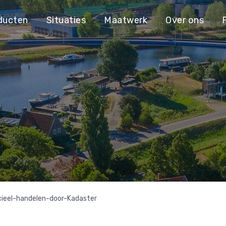
ducten
Situaties
Maatwerk
Over ons
eel-handelen-door-Kadaster