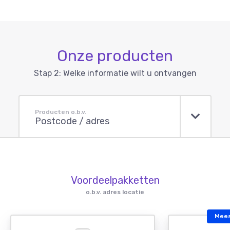
Onze producten
Stap 2: Welke informatie wilt u ontvangen
Producten o.b.v.
Postcode / adres
Voordeelpakketten
o.b.v. adres locatie
Mees