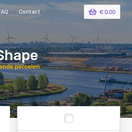
FAQ
Contact
€ 0,00
/Shape
gende percelen