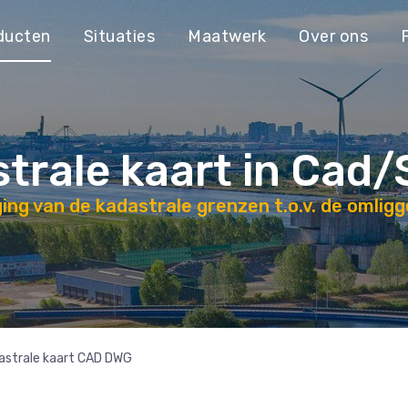
ducten
Situaties
Maatwerk
Over ons
trale kaart in Cad
gging van de kadastrale grenzen t.o.v. de omlig
astrale kaart CAD DWG