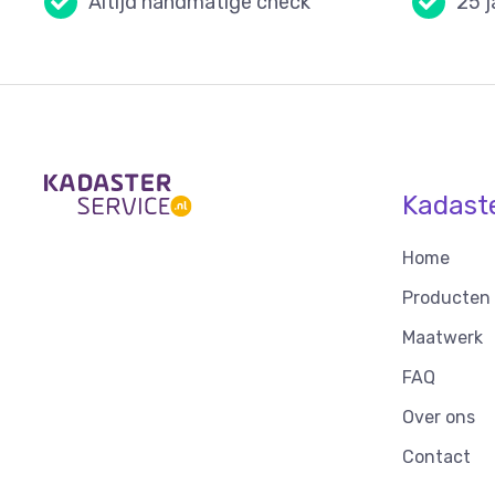
Altijd handmatige check
25 j
Kadast
Home
Producten
Maatwerk
FAQ
Over ons
Contact