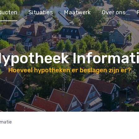
ducten
Situaties
Maatwerk
Over ons
ypotheek Informat
Hoeveel hypotheken er beslagen zijn er?
rmatie